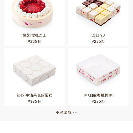
桃芝|樱桃芝士
回归|90
¥
265
起
¥
225
起
初心|牛油果低脂蛋糕
向往|酸樱桃椰蓉
¥
335
起
¥
225
起
更多蛋糕>>