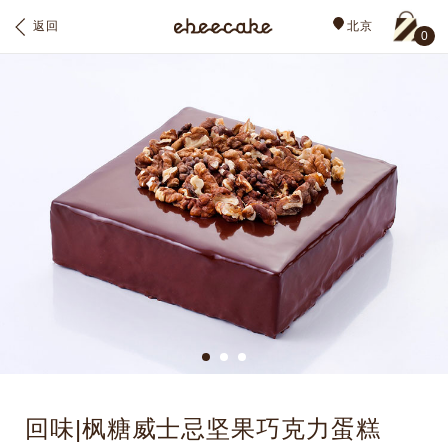
返回
北京
0
回味|枫糖威士忌坚果巧克力蛋糕