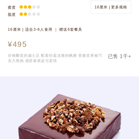
16厘米 | 更多规格
蜜度
脂度
16厘米 | 适合3-6人食用 ｜ 赠送6套餐具
¥495
谷物酿造的威士忌 配着轻盈淡雅的枫糖 香脆坚果被巧
已售 1千+
克力熊抱 感受着调皮与柔情