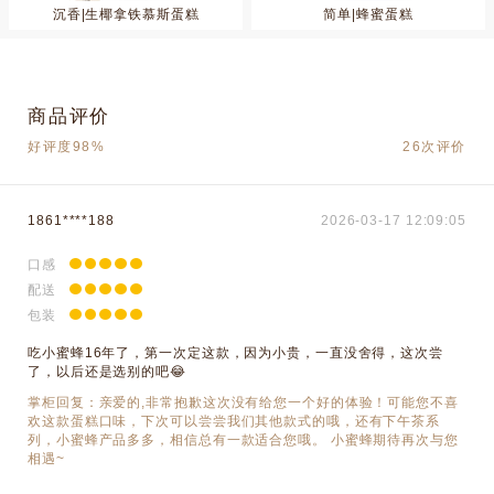
沉香|生椰拿铁慕斯蛋糕
简单|蜂蜜蛋糕
商品评价
好评度98%
26次评价
1861****188
2026-03-17 12:09:05
口感
配送
包装
吃小蜜蜂16年了，第一次定这款，因为小贵，一直没舍得，这次尝
了，以后还是选别的吧😂
掌柜回复：亲爱的,非常抱歉这次没有给您一个好的体验！可能您不喜
欢这款蛋糕口味，下次可以尝尝我们其他款式的哦，还有下午茶系
列，小蜜蜂产品多多，相信总有一款适合您哦。 小蜜蜂期待再次与您
相遇~