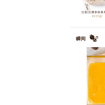
沉香|生椰拿铁慕
¥
225
起
瞬间