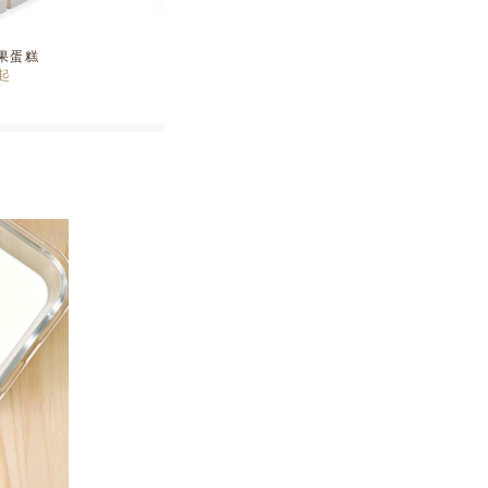
果蛋糕
简单|蜂蜜蛋糕
起
¥
355
起