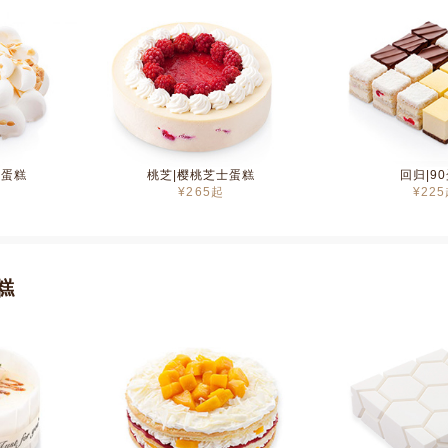
凌蛋糕
桃芝|樱桃芝士蛋糕
回归|9
¥
265
起
¥
225
糕