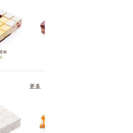
0蛋糕
菩提|香浓巧克力蛋糕
起
¥
225
起
更多