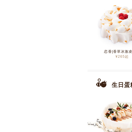
恋香|香草冰激
¥
265
起
生日蛋