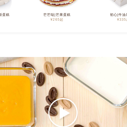
斯蛋糕
芒芒哒|芒果蛋糕
初心|牛油
¥
265
起
¥
335