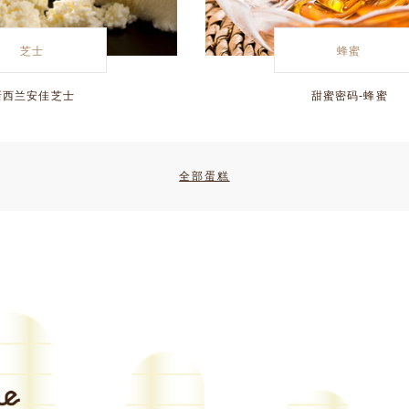
芝士
蜂蜜
新西兰安佳芝士
甜蜜密码-蜂蜜
全部蛋糕