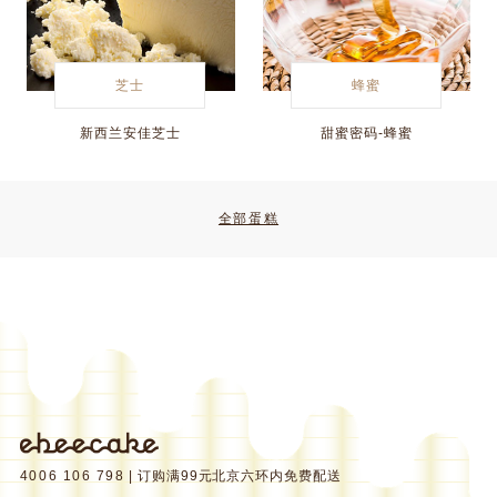
芝士
蜂蜜
新西兰安佳芝士
甜蜜密码-蜂蜜
全部蛋糕
4006 106 798
| 订购满99元北京六环内免费配送