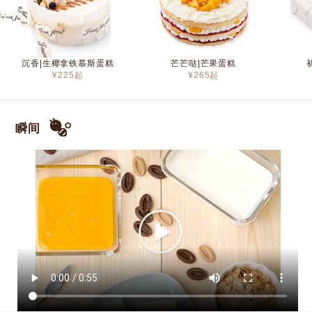
沉香|生椰拿铁慕斯蛋糕
芒芒哒|芒果蛋糕
¥
225
起
¥
265
起
瞬间