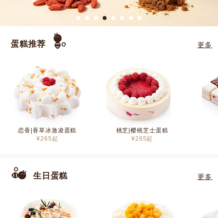
蛋糕推荐
更多
恋香|香草冰激凌蛋糕
桃芝|樱桃芝士蛋糕
¥
265
起
¥
265
起
生日蛋糕
更多