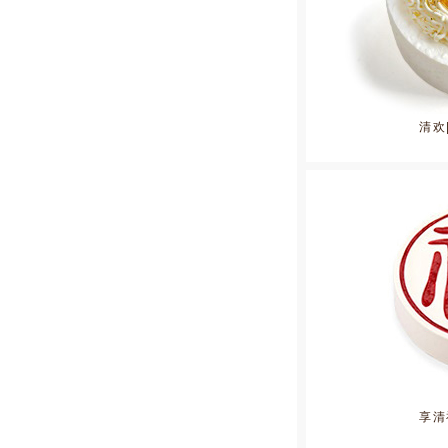
清欢
享清