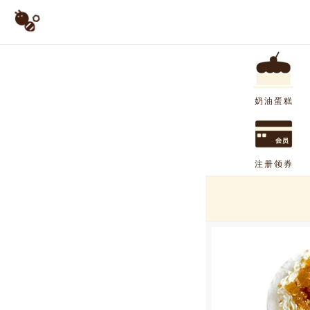
奶油蛋糕
注册领券