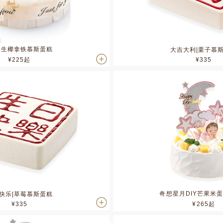
|生椰拿铁慕斯蛋糕
大吉大利|栗子慕
¥225起
¥335
奇想星月DIY芒果米蛋
快乐|草莓慕斯蛋糕
¥335
¥265起