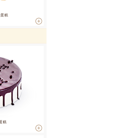
”蛋糕
蛋糕