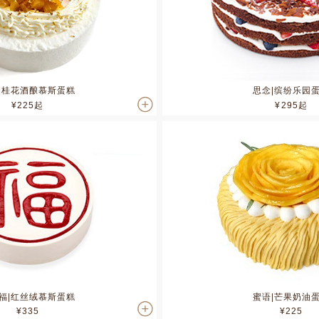
|桂花酒酿慕斯蛋糕
思念|缤纷乐园
¥225起
¥295起
福|红丝绒慕斯蛋糕
蜜语|芒果奶油
¥335
¥225